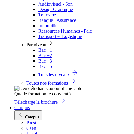
Audiovisuel - Son
Design Graphique
Tourisme
Banque - Assurance
Immobilier
Ressources Humaines - Paie
Transport et Logistique
Par niveau
Bac +1
Bac +2
Bac +3
Bac +5
Tous les niveaux
Toutes nos formations
Quelle formation te convient ?
Télécharge la brochure
Campus
Campus
Brest
Caen
Laval