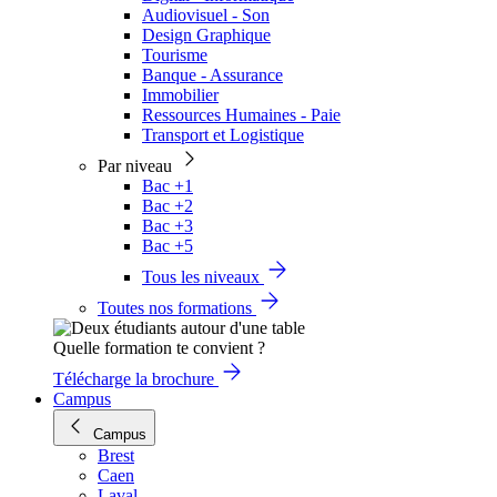
Audiovisuel - Son
Design Graphique
Tourisme
Banque - Assurance
Immobilier
Ressources Humaines - Paie
Transport et Logistique
Par niveau
Bac +1
Bac +2
Bac +3
Bac +5
Tous les niveaux
Toutes nos formations
Quelle formation te convient ?
Télécharge la brochure
Campus
Campus
Brest
Caen
Laval