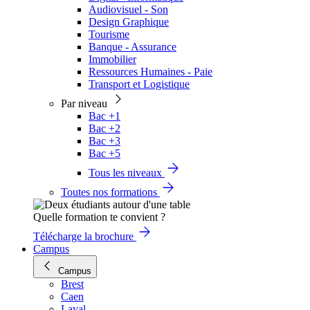
Audiovisuel - Son
Design Graphique
Tourisme
Banque - Assurance
Immobilier
Ressources Humaines - Paie
Transport et Logistique
Par niveau
Bac +1
Bac +2
Bac +3
Bac +5
Tous les niveaux
Toutes nos formations
Quelle formation te convient ?
Télécharge la brochure
Campus
Campus
Brest
Caen
Laval