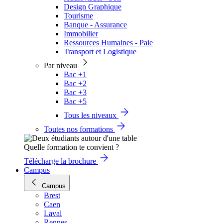
Design Graphique
Tourisme
Banque - Assurance
Immobilier
Ressources Humaines - Paie
Transport et Logistique
Par niveau
Bac +1
Bac +2
Bac +3
Bac +5
Tous les niveaux
Toutes nos formations
Quelle formation te convient ?
Télécharge la brochure
Campus
Campus
Brest
Caen
Laval
Rennes