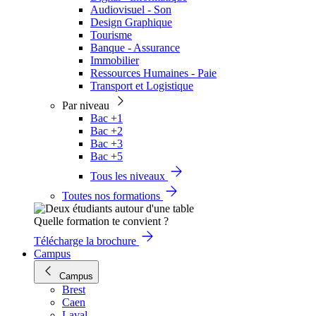
Audiovisuel - Son
Design Graphique
Tourisme
Banque - Assurance
Immobilier
Ressources Humaines - Paie
Transport et Logistique
Par niveau
Bac +1
Bac +2
Bac +3
Bac +5
Tous les niveaux
Toutes nos formations
Quelle formation te convient ?
Télécharge la brochure
Campus
Campus
Brest
Caen
Laval