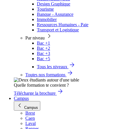
Design Graphique
Tourisme
Banque - Assurance
Immobilier
Ressources Humaines - Paie
Transport et Logistique
Par niveau
Bac +1
Bac +2
Bac +3
Bac +5
Tous les niveaux
Toutes nos formations
Quelle formation te convient ?
Télécharge la brochure
Campus
Campus
Brest
Caen
Laval
Rennes