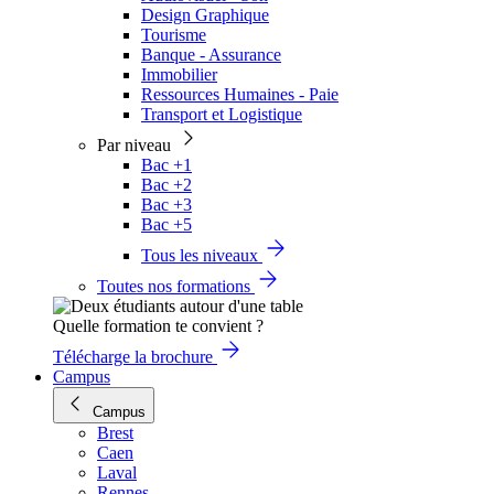
Design Graphique
Tourisme
Banque - Assurance
Immobilier
Ressources Humaines - Paie
Transport et Logistique
Par niveau
Bac +1
Bac +2
Bac +3
Bac +5
Tous les niveaux
Toutes nos formations
Quelle formation te convient ?
Télécharge la brochure
Campus
Campus
Brest
Caen
Laval
Rennes