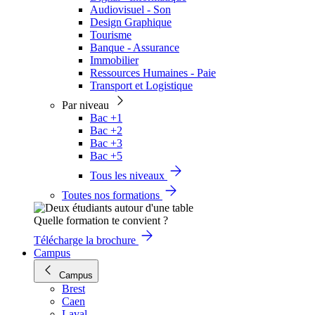
Audiovisuel - Son
Design Graphique
Tourisme
Banque - Assurance
Immobilier
Ressources Humaines - Paie
Transport et Logistique
Par niveau
Bac +1
Bac +2
Bac +3
Bac +5
Tous les niveaux
Toutes nos formations
Quelle formation te convient ?
Télécharge la brochure
Campus
Campus
Brest
Caen
Laval