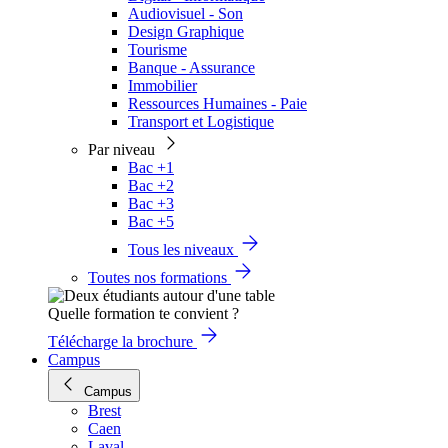
Audiovisuel - Son
Design Graphique
Tourisme
Banque - Assurance
Immobilier
Ressources Humaines - Paie
Transport et Logistique
Par niveau
Bac +1
Bac +2
Bac +3
Bac +5
Tous les niveaux
Toutes nos formations
Quelle formation te convient ?
Télécharge la brochure
Campus
Campus
Brest
Caen
Laval