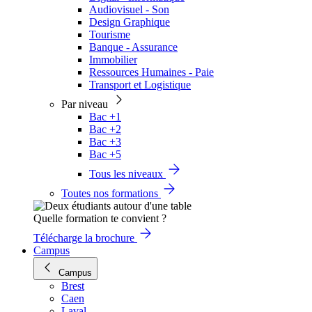
Audiovisuel - Son
Design Graphique
Tourisme
Banque - Assurance
Immobilier
Ressources Humaines - Paie
Transport et Logistique
Par niveau
Bac +1
Bac +2
Bac +3
Bac +5
Tous les niveaux
Toutes nos formations
Quelle formation te convient ?
Télécharge la brochure
Campus
Campus
Brest
Caen
Laval