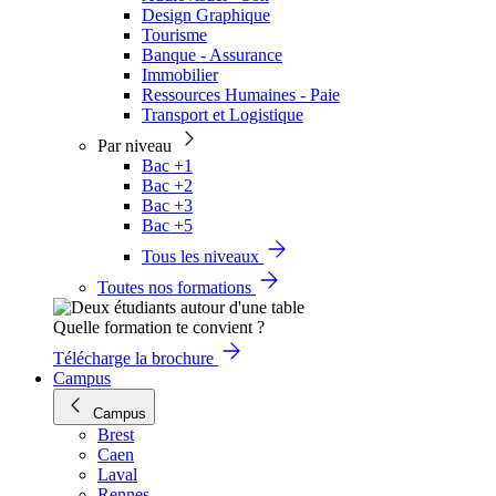
Design Graphique
Tourisme
Banque - Assurance
Immobilier
Ressources Humaines - Paie
Transport et Logistique
Par niveau
Bac +1
Bac +2
Bac +3
Bac +5
Tous les niveaux
Toutes nos formations
Quelle formation te convient ?
Télécharge la brochure
Campus
Campus
Brest
Caen
Laval
Rennes