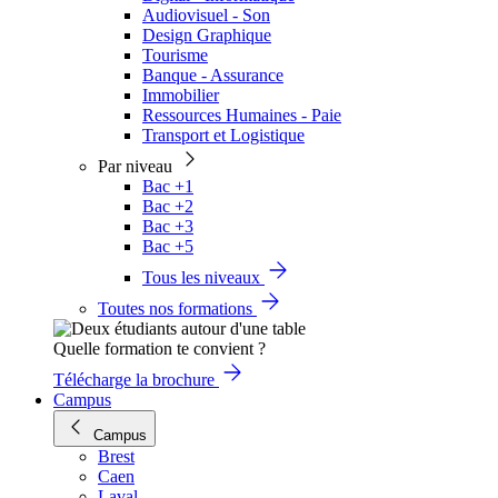
Audiovisuel - Son
Design Graphique
Tourisme
Banque - Assurance
Immobilier
Ressources Humaines - Paie
Transport et Logistique
Par niveau
Bac +1
Bac +2
Bac +3
Bac +5
Tous les niveaux
Toutes nos formations
Quelle formation te convient ?
Télécharge la brochure
Campus
Campus
Brest
Caen
Laval