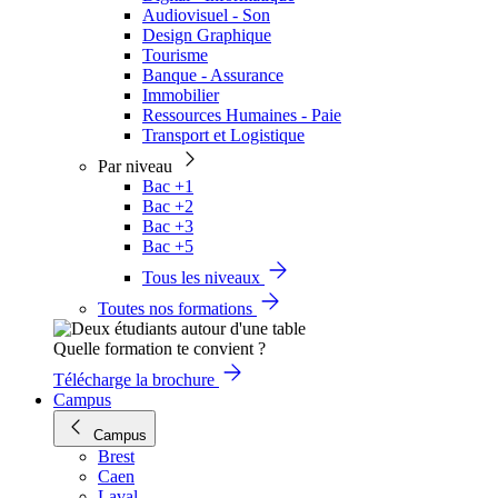
Audiovisuel - Son
Design Graphique
Tourisme
Banque - Assurance
Immobilier
Ressources Humaines - Paie
Transport et Logistique
Par niveau
Bac +1
Bac +2
Bac +3
Bac +5
Tous les niveaux
Toutes nos formations
Quelle formation te convient ?
Télécharge la brochure
Campus
Campus
Brest
Caen
Laval