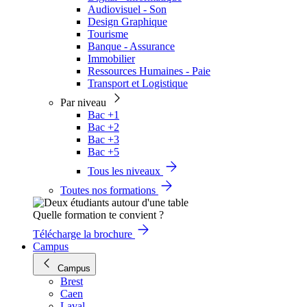
Audiovisuel - Son
Design Graphique
Tourisme
Banque - Assurance
Immobilier
Ressources Humaines - Paie
Transport et Logistique
Par niveau
Bac +1
Bac +2
Bac +3
Bac +5
Tous les niveaux
Toutes nos formations
Quelle formation te convient ?
Télécharge la brochure
Campus
Campus
Brest
Caen
Laval