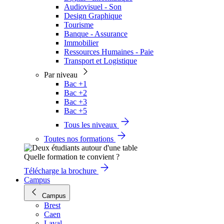
Audiovisuel - Son
Design Graphique
Tourisme
Banque - Assurance
Immobilier
Ressources Humaines - Paie
Transport et Logistique
Par niveau
Bac +1
Bac +2
Bac +3
Bac +5
Tous les niveaux
Toutes nos formations
Quelle formation te convient ?
Télécharge la brochure
Campus
Campus
Brest
Caen
Laval