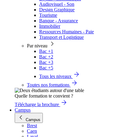
Audiovisuel - Son
Design Graphique
Tourisme
Banque - Assurance
Immobilier
Ressources Humaines - Paie
Transport et Logistique
Par niveau
Bac +1
Bac +2
Bac +3
Bac +5
Tous les niveaux
Toutes nos formations
Quelle formation te convient ?
Télécharge la brochure
Campus
Campus
Brest
Caen
Laval