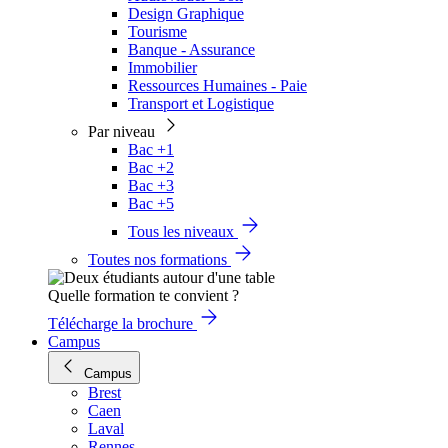
Design Graphique
Tourisme
Banque - Assurance
Immobilier
Ressources Humaines - Paie
Transport et Logistique
Par niveau
Bac +1
Bac +2
Bac +3
Bac +5
Tous les niveaux
Toutes nos formations
Quelle formation te convient ?
Télécharge la brochure
Campus
Campus
Brest
Caen
Laval
Rennes