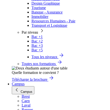
Design Graphique
Tourisme
Banque - Assurance
Immobilier
Ressources Humaines - Paie
Transport et Logistique
Par niveau
Bac +1
Bac +2
Bac +3
Bac +5
Tous les niveaux
Toutes nos formations
Quelle formation te convient ?
Télécharge la brochure
Campus
Campus
Brest
Caen
Laval
Rennes