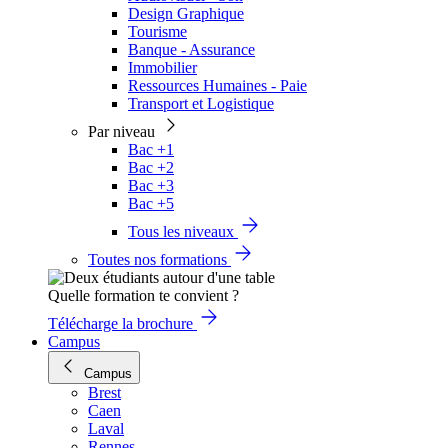
Design Graphique
Tourisme
Banque - Assurance
Immobilier
Ressources Humaines - Paie
Transport et Logistique
Par niveau
Bac +1
Bac +2
Bac +3
Bac +5
Tous les niveaux
Toutes nos formations
Quelle formation te convient ?
Télécharge la brochure
Campus
Campus
Brest
Caen
Laval
Rennes