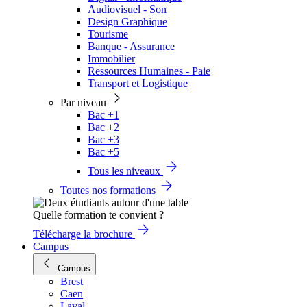
Audiovisuel - Son
Design Graphique
Tourisme
Banque - Assurance
Immobilier
Ressources Humaines - Paie
Transport et Logistique
Par niveau
Bac +1
Bac +2
Bac +3
Bac +5
Tous les niveaux
Toutes nos formations
Quelle formation te convient ?
Télécharge la brochure
Campus
Campus
Brest
Caen
Laval