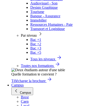
Audiovisuel - Son
Design Graphique
Tourisme
Banque - Assurance
Immobilier
Ressources Humaines - Paie
Transport et Logistique
Par niveau
Bac +1
Bac +2
Bac +3
Bac +5
Tous les niveaux
Toutes nos formations
Quelle formation te convient ?
Télécharge la brochure
Campus
Campus
Brest
Caen
Laval