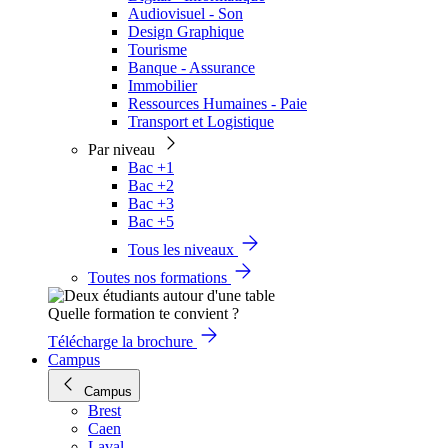
Audiovisuel - Son
Design Graphique
Tourisme
Banque - Assurance
Immobilier
Ressources Humaines - Paie
Transport et Logistique
Par niveau
Bac +1
Bac +2
Bac +3
Bac +5
Tous les niveaux
Toutes nos formations
Quelle formation te convient ?
Télécharge la brochure
Campus
Campus
Brest
Caen
Laval