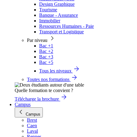
Design Graphique
Tourisme
Banque - Assurance
Immobilier
Ressources Humaines - Paie
Transport et Logistique
Par niveau
Bac +1
Bac +2
Bac +3
Bac +5
Tous les niveaux
Toutes nos formations
Quelle formation te convient ?
Télécharge la brochure
Campus
Campus
Brest
Caen
Laval
Rennes