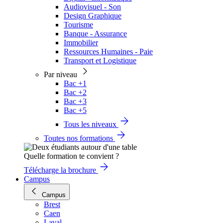
Audiovisuel - Son
Design Graphique
Tourisme
Banque - Assurance
Immobilier
Ressources Humaines - Paie
Transport et Logistique
Par niveau
Bac +1
Bac +2
Bac +3
Bac +5
Tous les niveaux
Toutes nos formations
Quelle formation te convient ?
Télécharge la brochure
Campus
Campus
Brest
Caen
Laval