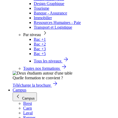
Design Graphique
Tourisme
Banque - Assurance
Immobilier
Ressources Humaines - Paie
Transport et Logistique
Par niveau
Bac +1
Bac +2
Bac +3
Bac +5
Tous les niveaux
Toutes nos formations
Quelle formation te convient ?
Télécharge la brochure
Campus
Campus
Brest
Caen
Laval
Rennes