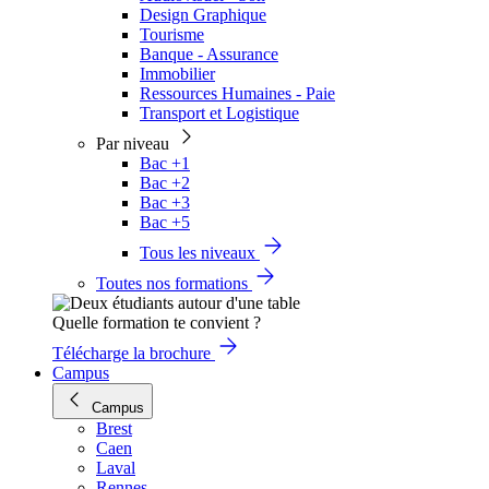
Design Graphique
Tourisme
Banque - Assurance
Immobilier
Ressources Humaines - Paie
Transport et Logistique
Par niveau
Bac +1
Bac +2
Bac +3
Bac +5
Tous les niveaux
Toutes nos formations
Quelle formation te convient ?
Télécharge la brochure
Campus
Campus
Brest
Caen
Laval
Rennes