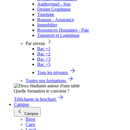
Audiovisuel - Son
Design Graphique
Tourisme
Banque - Assurance
Immobilier
Ressources Humaines - Paie
Transport et Logistique
Par niveau
Bac +1
Bac +2
Bac +3
Bac +5
Tous les niveaux
Toutes nos formations
Quelle formation te convient ?
Télécharge la brochure
Campus
Campus
Brest
Caen
Laval