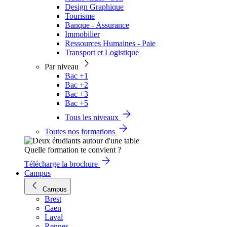
Design Graphique
Tourisme
Banque - Assurance
Immobilier
Ressources Humaines - Paie
Transport et Logistique
Par niveau
Bac +1
Bac +2
Bac +3
Bac +5
Tous les niveaux
Toutes nos formations
Quelle formation te convient ?
Télécharge la brochure
Campus
Campus
Brest
Caen
Laval
Rennes