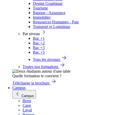
Design Graphique
Tourisme
Banque - Assurance
Immobilier
Ressources Humaines - Paie
Transport et Logistique
Par niveau
Bac +1
Bac +2
Bac +3
Bac +5
Tous les niveaux
Toutes nos formations
Quelle formation te convient ?
Télécharge la brochure
Campus
Campus
Brest
Caen
Laval
Rennes