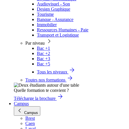
Audiovisuel - Son
Design Graphique
Tourisme
Banque - Assurance
Immobilier
Ressources Humaines - Paie
Transport et Logistique
Par niveau
Bac +1
Bac +2
Bac +3
Bac +5
Tous les niveaux
Toutes nos formations
Quelle formation te convient ?
Télécharge la brochure
Campus
Campus
Brest
Caen
Laval