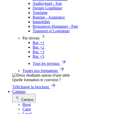
Audiovisuel - Son
Design Graphique
Tourisme
Banque - Assurance
Immobilier
Ressources Humaines - Paie
Transport et Logistique
Par niveau
Bac +1
Bac +2
Bac +3
Bac +5
Tous les niveaux
Toutes nos formations
Quelle formation te convient ?
Télécharge la brochure
Campus
Campus
Brest
Caen
Laval