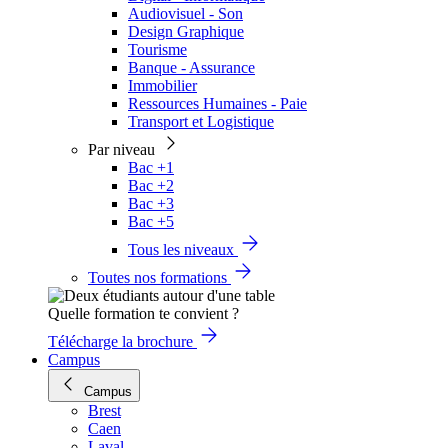
Audiovisuel - Son
Design Graphique
Tourisme
Banque - Assurance
Immobilier
Ressources Humaines - Paie
Transport et Logistique
Par niveau
Bac +1
Bac +2
Bac +3
Bac +5
Tous les niveaux
Toutes nos formations
Quelle formation te convient ?
Télécharge la brochure
Campus
Campus
Brest
Caen
Laval