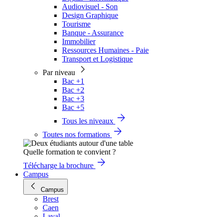
Audiovisuel - Son
Design Graphique
Tourisme
Banque - Assurance
Immobilier
Ressources Humaines - Paie
Transport et Logistique
Par niveau
Bac +1
Bac +2
Bac +3
Bac +5
Tous les niveaux
Toutes nos formations
Quelle formation te convient ?
Télécharge la brochure
Campus
Campus
Brest
Caen
Laval