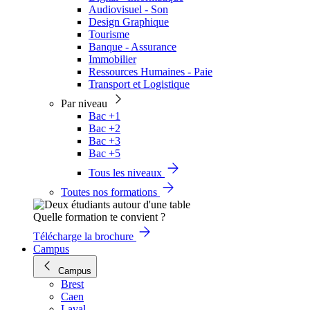
Audiovisuel - Son
Design Graphique
Tourisme
Banque - Assurance
Immobilier
Ressources Humaines - Paie
Transport et Logistique
Par niveau
Bac +1
Bac +2
Bac +3
Bac +5
Tous les niveaux
Toutes nos formations
Quelle formation te convient ?
Télécharge la brochure
Campus
Campus
Brest
Caen
Laval