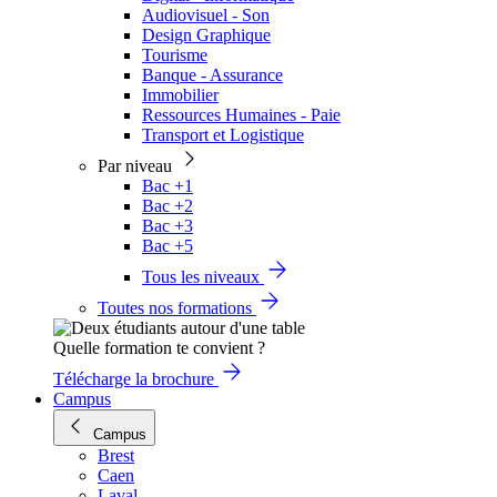
Audiovisuel - Son
Design Graphique
Tourisme
Banque - Assurance
Immobilier
Ressources Humaines - Paie
Transport et Logistique
Par niveau
Bac +1
Bac +2
Bac +3
Bac +5
Tous les niveaux
Toutes nos formations
Quelle formation te convient ?
Télécharge la brochure
Campus
Campus
Brest
Caen
Laval