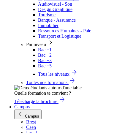
Audiovisuel - Son
Design Graphique
Tourisme
Banque - Assurance
Immobilier
Ressources Humaines - Paie
Transport et Logistique
Par niveau
Bac +1
Bac +2
Bac +3
Bac +5
Tous les niveaux
Toutes nos formations
Quelle formation te convient ?
Télécharge la brochure
Campus
Campus
Brest
Caen
Laval