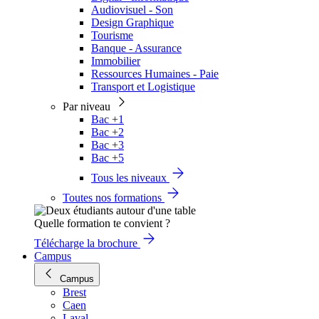
Audiovisuel - Son
Design Graphique
Tourisme
Banque - Assurance
Immobilier
Ressources Humaines - Paie
Transport et Logistique
Par niveau
Bac +1
Bac +2
Bac +3
Bac +5
Tous les niveaux
Toutes nos formations
Quelle formation te convient ?
Télécharge la brochure
Campus
Campus
Brest
Caen
Laval