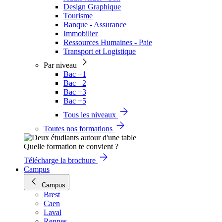
Design Graphique
Tourisme
Banque - Assurance
Immobilier
Ressources Humaines - Paie
Transport et Logistique
Par niveau
Bac +1
Bac +2
Bac +3
Bac +5
Tous les niveaux
Toutes nos formations
Quelle formation te convient ?
Télécharge la brochure
Campus
Campus
Brest
Caen
Laval
Rennes