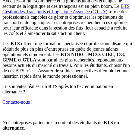
Avec l'essor du e-commerce et la globalisation des échanges, le
secteur de la logistique et des transports est en plein boom. Le
BTS
Gestion des Transports et Logistique Associée (GTLA)
forme des
professionnels capables de gérer et d'optimiser les opérations de
transport et de logistique. Les entreprises recherchent ces diplômés
pour leur efficacité dans la gestion des flux, leur capacité à réduire
les coûts et à améliorer la satisfaction client.
Les
BTS
offrent une formation spécialisée et professionnalisante qui
séduit de plus en plus d’entreprises en quête de jeunes talents
opérationnels rapidement. Les
BTS NDRC
,
MCO
,
CIEL
,
CG
,
GPME
et
GTLA
sont parmi les plus recherchés, répondant aux
besoins actuels du marché du travail. Pour les étudiants, choisir l'un
de ces BTS, c’est s’assurer de solides perspectives d’emploi et une
insertion rapide dans le monde professionnel.
Tu souhaites réaliser un
BTS
après ton bac en initial ou en
alternance ?
Contacte-nous !
Nos entreprises partenaires recrutent des étudiants de
BTS en
alternance
.