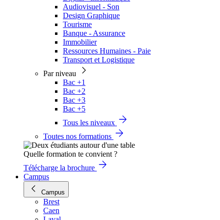
Audiovisuel - Son
Design Graphique
Tourisme
Banque - Assurance
Immobilier
Ressources Humaines - Paie
Transport et Logistique
Par niveau
Bac +1
Bac +2
Bac +3
Bac +5
Tous les niveaux
Toutes nos formations
Quelle formation te convient ?
Télécharge la brochure
Campus
Campus
Brest
Caen
Laval