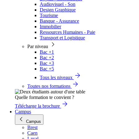
Audiovisuel - Son
Design Graphique
Tourisme
Banque - Assurance
Immobilier
Ressources Humaines - Paie
Transport et Logistique
Par niveau
Bac +1
Bac +2
Bac +3
Bac +5
Tous les niveaux
Toutes nos formations
Quelle formation te convient ?
Télécharge la brochure
Campus
Campus
Brest
Caen
Laval