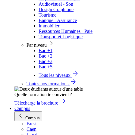
Audiovisuel - Son
Design Graphique
Tourisme
Banque - Assurance
Immobilier
Ressources Humaines - Paie
Transport et Logistique
Par niveau
Bac +1
Bac +2
Bac +3
Bac +5
Tous les niveaux
Toutes nos formations
Quelle formation te convient ?
Télécharge la brochure
Campus
Campus
Brest
Caen
Laval