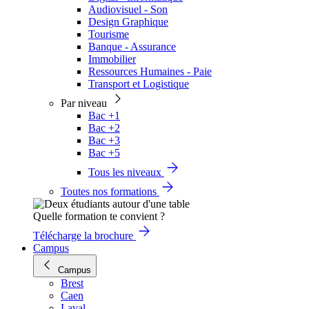
Audiovisuel - Son
Design Graphique
Tourisme
Banque - Assurance
Immobilier
Ressources Humaines - Paie
Transport et Logistique
Par niveau
Bac +1
Bac +2
Bac +3
Bac +5
Tous les niveaux
Toutes nos formations
Quelle formation te convient ?
Télécharge la brochure
Campus
Campus
Brest
Caen
Laval