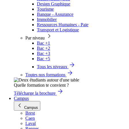
Design Graphique
Tourisme
Banque - Assurance
Immobilier
Ressources Humaines - Paie
Transport et Logistique
Par niveau
Bac +1
Bac +2
Bac +3
Bac +5
Tous les niveaux
Toutes nos formations
Quelle formation te convient ?
Télécharge la brochure
Campus
Campus
Brest
Caen
Laval
Rennes