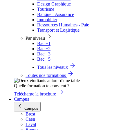
Design Graphique
Tourisme
Banque - Assurance
Immobilier
Ressources Humaines - Paie
Transport et Logistique
Par niveau
Bac +1
Bac +2
Bac +3
Bac +5
Tous les niveaux
Toutes nos formations
Quelle formation te convient ?
Télécharge la brochure
Campus
Campus
Brest
Caen
Laval
Rennes