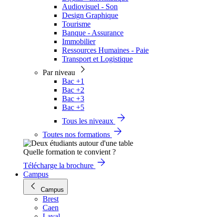
Audiovisuel - Son
Design Graphique
Tourisme
Banque - Assurance
Immobilier
Ressources Humaines - Paie
Transport et Logistique
Par niveau
Bac +1
Bac +2
Bac +3
Bac +5
Tous les niveaux
Toutes nos formations
Quelle formation te convient ?
Télécharge la brochure
Campus
Campus
Brest
Caen
Laval