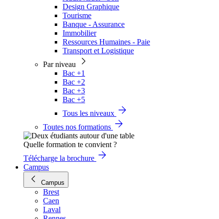
Design Graphique
Tourisme
Banque - Assurance
Immobilier
Ressources Humaines - Paie
Transport et Logistique
Par niveau
Bac +1
Bac +2
Bac +3
Bac +5
Tous les niveaux
Toutes nos formations
Quelle formation te convient ?
Télécharge la brochure
Campus
Campus
Brest
Caen
Laval
Rennes