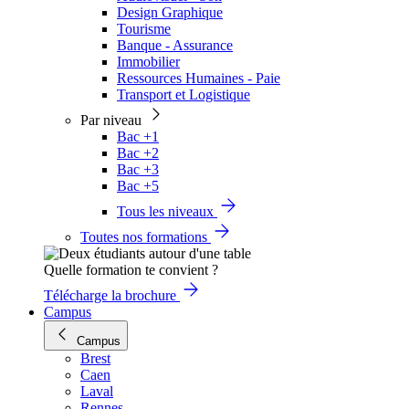
Design Graphique
Tourisme
Banque - Assurance
Immobilier
Ressources Humaines - Paie
Transport et Logistique
Par niveau
Bac +1
Bac +2
Bac +3
Bac +5
Tous les niveaux
Toutes nos formations
Quelle formation te convient ?
Télécharge la brochure
Campus
Campus
Brest
Caen
Laval
Rennes