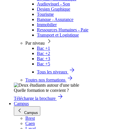
Audiovisuel - Son
Design Graphique
Tourisme
Banque - Assurance
Immobilier
Ressources Humaines - Paie
Transport et Logistique
Par niveau
Bac +1
Bac +2
Bac +3
Bac +5
Tous les niveaux
Toutes nos formations
Quelle formation te convient ?
Télécharge la brochure
Campus
Campus
Brest
Caen
Laval