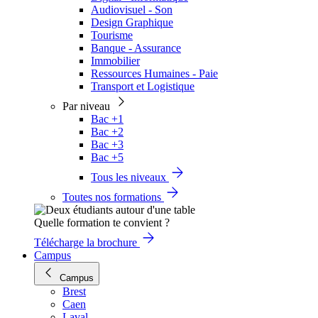
Audiovisuel - Son
Design Graphique
Tourisme
Banque - Assurance
Immobilier
Ressources Humaines - Paie
Transport et Logistique
Par niveau
Bac +1
Bac +2
Bac +3
Bac +5
Tous les niveaux
Toutes nos formations
Quelle formation te convient ?
Télécharge la brochure
Campus
Campus
Brest
Caen
Laval