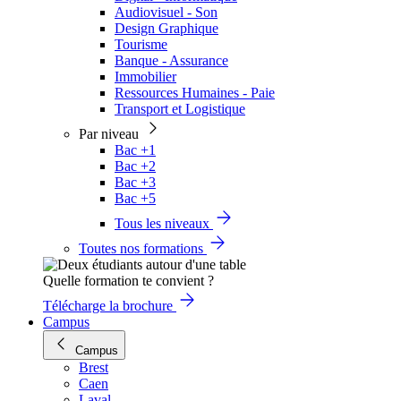
Audiovisuel - Son
Design Graphique
Tourisme
Banque - Assurance
Immobilier
Ressources Humaines - Paie
Transport et Logistique
Par niveau
Bac +1
Bac +2
Bac +3
Bac +5
Tous les niveaux
Toutes nos formations
Quelle formation te convient ?
Télécharge la brochure
Campus
Campus
Brest
Caen
Laval